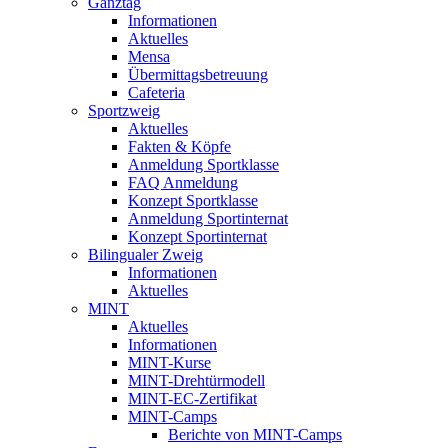
Ganztag
Informationen
Aktuelles
Mensa
Übermittagsbetreuung
Cafeteria
Sportzweig
Aktuelles
Fakten & Köpfe
Anmeldung Sportklasse
FAQ Anmeldung
Konzept Sportklasse
Anmeldung Sportinternat
Konzept Sportinternat
Bilingualer Zweig
Informationen
Aktuelles
MINT
Aktuelles
Informationen
MINT-Kurse
MINT-Drehtürmodell
MINT-EC-Zertifikat
MINT-Camps
Berichte von MINT-Camps