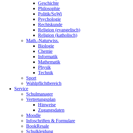
Geschichte
Philosophie
Politik/SoWi
Psychologie
Rechtskunde
Religion (evangelisch)
Religion (katholisch)
Math.-Naturwiss.
Biologie
Chemie
Informatik
Mathematik
Physik
Technik
Sport
Wahlpflichtbereich
Service
Schulmanager
Vertretungsplan
Hinweise
Zugangsdaten
Moodle
Infoschriften & Formulare
BookResale
Schulkleidung