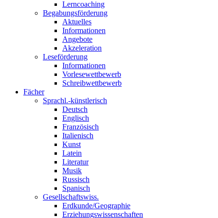
Lerncoaching
Begabungsförderung
Aktuelles
Informationen
Angebote
Akzeleration
Leseförderung
Informationen
Vorlesewettbewerb
Schreibwettbewerb
Fächer
Sprachl.-künstlerisch
Deutsch
Englisch
Französisch
Italienisch
Kunst
Latein
Literatur
Musik
Russisch
Spanisch
Gesellschaftswiss.
Erdkunde/Geographie
Erziehungswissenschaften