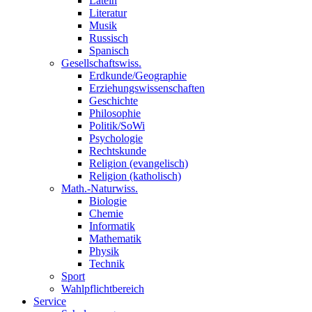
Latein
Literatur
Musik
Russisch
Spanisch
Gesellschaftswiss.
Erdkunde/Geographie
Erziehungswissenschaften
Geschichte
Philosophie
Politik/SoWi
Psychologie
Rechtskunde
Religion (evangelisch)
Religion (katholisch)
Math.-Naturwiss.
Biologie
Chemie
Informatik
Mathematik
Physik
Technik
Sport
Wahlpflichtbereich
Service